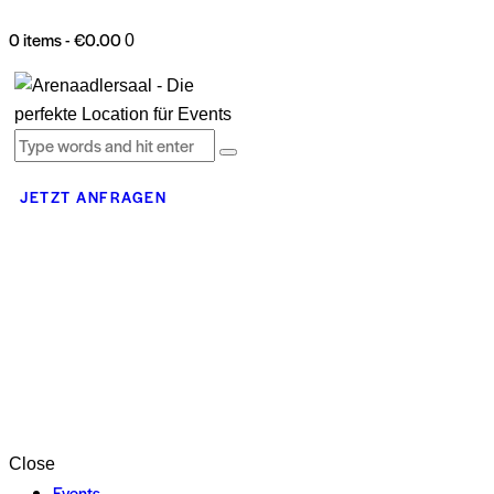
0 items
-
€0.00
0
JETZT ANFRAGEN
Close
Events